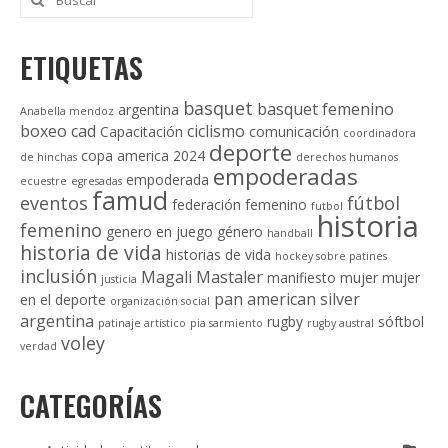
por:
ENTRADAS
ETIQUETAS
basquet
basquet femenino
argentina
Anabella mendoz
boxeo
cad
ciclismo
Capacitación
comunicación
coordinadora
deporte
copa america 2024
de hinchas
derechos humanos
empoderadas
empoderada
ecuestre
egresadas
famud
eventos
fútbol
federación
femenino
futbol
historia
femenino
genero en juego
género
handball
historia de vida
historias de vida
hockey sobre patines
inclusión
Magali Mastaler
manifiesto
mujer
mujer
justicia
pan american silver
en el deporte
organización social
argentina
rugby
sóftbol
patinaje artístico
pia sarmiento
rugby austral
voley
verdad
CATEGORÍAS