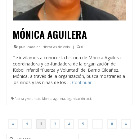
MÓNICA AGUILERA
publicado en:
Historias de vida
|
0
Te invitamos a conocer la historia de Mónica Aguilera,
coordinadora y co-fundadora de la organización de
fútbol infantil “Fuerza y Voluntad” del Barrio Cildañez.
Mónica, a través de la organización, busca mostrarles a
los niños y las niñas de los …
Continuar
fuerza y voluntad
,
Mónica aguilera
,
organización social
PAGINACIÓN
«
1
2
3
4
5
…
8
»
DE
Buscar