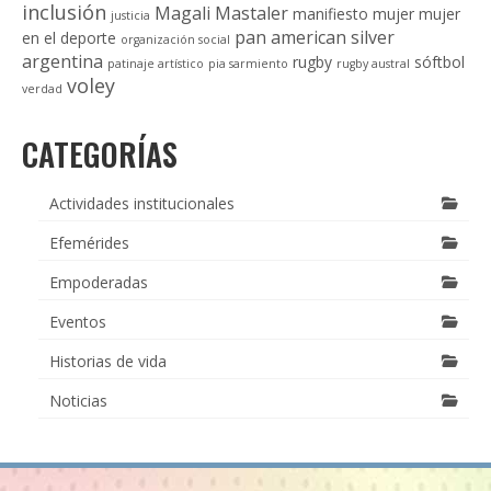
inclusión
Magali Mastaler
manifiesto
mujer
mujer
justicia
pan american silver
en el deporte
organización social
argentina
rugby
sóftbol
patinaje artístico
pia sarmiento
rugby austral
voley
verdad
CATEGORÍAS
Actividades institucionales
Efemérides
Empoderadas
Eventos
Historias de vida
Noticias