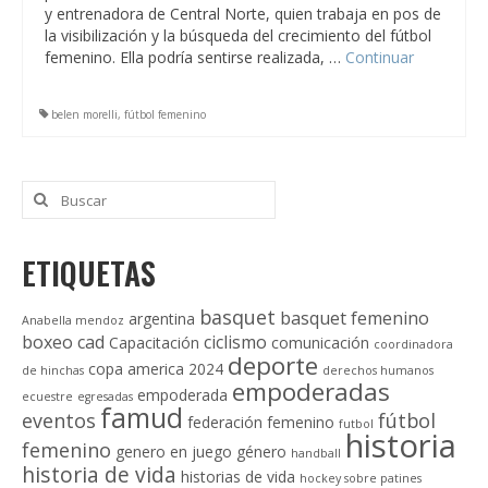
y entrenadora de Central Norte, quien trabaja en pos de
la visibilización y la búsqueda del crecimiento del fútbol
femenino. Ella podría sentirse realizada, …
Continuar
belen morelli
,
fútbol femenino
Buscar
por:
ETIQUETAS
basquet
basquet femenino
argentina
Anabella mendoz
boxeo
cad
ciclismo
Capacitación
comunicación
coordinadora
deporte
copa america 2024
de hinchas
derechos humanos
empoderadas
empoderada
ecuestre
egresadas
famud
eventos
fútbol
federación
femenino
futbol
historia
femenino
genero en juego
género
handball
historia de vida
historias de vida
hockey sobre patines