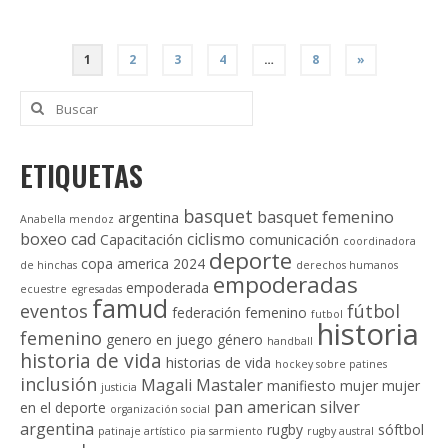
PAGINACIÓN
1
2
3
4
…
8
»
DE
Buscar
por:
ENTRADAS
ETIQUETAS
basquet
basquet femenino
argentina
Anabella mendoz
boxeo
cad
ciclismo
Capacitación
comunicación
coordinadora
deporte
copa america 2024
de hinchas
derechos humanos
empoderadas
empoderada
ecuestre
egresadas
famud
eventos
fútbol
federación
femenino
futbol
historia
femenino
genero en juego
género
handball
historia de vida
historias de vida
hockey sobre patines
inclusión
Magali Mastaler
manifiesto
mujer
mujer
justicia
pan american silver
en el deporte
organización social
argentina
rugby
sóftbol
patinaje artístico
pia sarmiento
rugby austral