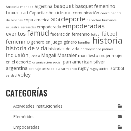
basquet
basquet femenino
argentina
Anabella mendoz
boxeo
cad
ciclismo
Capacitación
comunicación
coordinadora
deporte
copa america 2024
de hinchas
derechos humanos
empoderadas
empoderada
ecuestre
egresadas
famud
eventos
fútbol
federación
femenino
futbol
historia
femenino
genero en juego
género
handball
historia de vida
historias de vida
hockey sobre patines
inclusión
Magali Mastaler
manifiesto
mujer
mujer
justicia
pan american silver
en el deporte
organización social
argentina
rugby
sóftbol
patinaje artístico
pia sarmiento
rugby austral
voley
verdad
CATEGORÍAS
Actividades institucionales
Efemérides
Empoderadas