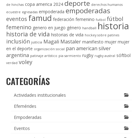
deporte
copa america 2024
de hinchas
derechos humanos
empoderadas
empoderada
ecuestre
egresadas
famud
eventos
fútbol
federación
femenino
futbol
historia
femenino
genero en juego
género
handball
historia de vida
historias de vida
hockey sobre patines
inclusión
Magali Mastaler
manifiesto
mujer
mujer
justicia
pan american silver
en el deporte
organización social
argentina
rugby
sóftbol
patinaje artístico
pia sarmiento
rugby austral
voley
verdad
CATEGORÍAS
Actividades institucionales
Efemérides
Empoderadas
Eventos