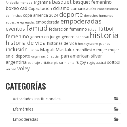
basquet
basquet femenino
argentina
Anabella mendoz
boxeo
cad
ciclismo
Capacitación
comunicación
coordinadora
deporte
copa america 2024
de hinchas
derechos humanos
empoderadas
empoderada
ecuestre
egresadas
famud
eventos
fútbol
federación
femenino
futbol
historia
femenino
genero en juego
género
handball
historia de vida
historias de vida
hockey sobre patines
inclusión
Magali Mastaler
manifiesto
mujer
mujer
justicia
pan american silver
en el deporte
organización social
argentina
rugby
sóftbol
patinaje artístico
pia sarmiento
rugby austral
voley
verdad
CATEGORÍAS
Actividades institucionales
Efemérides
Empoderadas