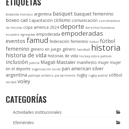
ETIQUETAS
basquet
basquet femenino
argentina
Anabella mendoz
boxeo
cad
ciclismo
Capacitación
comunicación
coordinadora
deporte
copa america 2024
de hinchas
derechos humanos
empoderadas
empoderada
ecuestre
egresadas
famud
eventos
fútbol
federación
femenino
futbol
historia
femenino
genero en juego
género
handball
historia de vida
historias de vida
hockey sobre patines
inclusión
Magali Mastaler
manifiesto
mujer
mujer
justicia
pan american silver
en el deporte
organización social
argentina
rugby
sóftbol
patinaje artístico
pia sarmiento
rugby austral
voley
verdad
CATEGORÍAS
Actividades institucionales
Efemérides