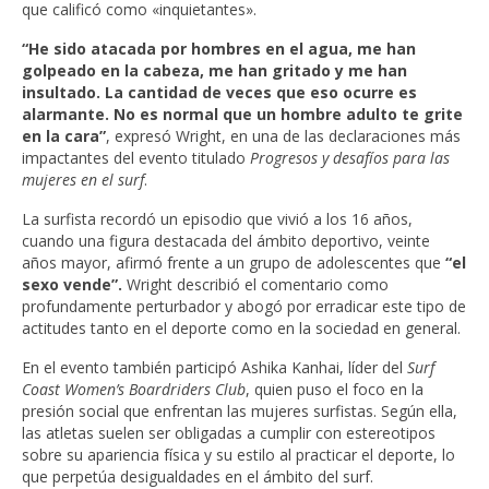
que calificó como «inquietantes».
“He sido atacada por hombres en el agua, me han
golpeado en la cabeza, me han gritado y me han
insultado. La cantidad de veces que eso ocurre es
alarmante. No es normal que un hombre adulto te grite
en la cara”
, expresó Wright, en una de las declaraciones más
impactantes del evento titulado
Progresos y desafíos para las
mujeres en el surf
.
La surfista recordó un episodio que vivió a los 16 años,
cuando una figura destacada del ámbito deportivo, veinte
años mayor, afirmó frente a un grupo de adolescentes que
“el
sexo vende”.
Wright describió el comentario como
profundamente perturbador y abogó por erradicar este tipo de
actitudes tanto en el deporte como en la sociedad en general.
En el evento también participó Ashika Kanhai, líder del
Surf
Coast Women’s Boardriders Club
, quien puso el foco en la
presión social que enfrentan las mujeres surfistas. Según ella,
las atletas suelen ser obligadas a cumplir con estereotipos
sobre su apariencia física y su estilo al practicar el deporte, lo
que perpetúa desigualdades en el ámbito del surf.