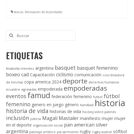
famud
,
Renovación de Autoridades
Buscar
por:
ETIQUETAS
basquet
basquet femenino
argentina
Anabella mendoz
boxeo
cad
ciclismo
Capacitación
comunicación
coordinadora
deporte
copa america 2024
de hinchas
derechos humanos
empoderadas
empoderada
ecuestre
egresadas
famud
eventos
fútbol
federación
femenino
futbol
historia
femenino
genero en juego
género
handball
historia de vida
historias de vida
hockey sobre patines
inclusión
Magali Mastaler
manifiesto
mujer
mujer
justicia
pan american silver
en el deporte
organización social
argentina
rugby
sóftbol
patinaje artístico
pia sarmiento
rugby austral