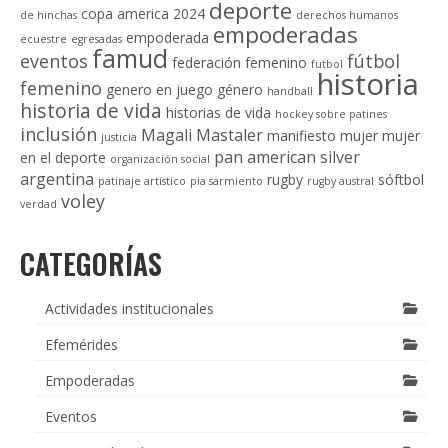
deporte
copa america 2024
de hinchas
derechos humanos
empoderadas
empoderada
ecuestre
egresadas
famud
eventos
fútbol
federación
femenino
futbol
historia
femenino
genero en juego
género
handball
historia de vida
historias de vida
hockey sobre patines
inclusión
Magali Mastaler
manifiesto
mujer
mujer
justicia
pan american silver
en el deporte
organización social
argentina
rugby
sóftbol
patinaje artístico
pia sarmiento
rugby austral
voley
verdad
CATEGORÍAS
Actividades institucionales
Efemérides
Empoderadas
Eventos