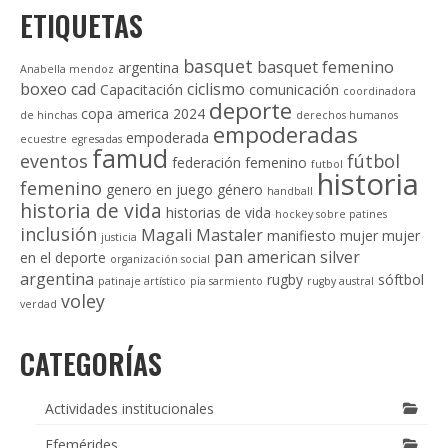
ETIQUETAS
basquet
basquet femenino
argentina
Anabella mendoz
boxeo
cad
ciclismo
Capacitación
comunicación
coordinadora
deporte
copa america 2024
de hinchas
derechos humanos
empoderadas
empoderada
ecuestre
egresadas
famud
eventos
fútbol
federación
femenino
futbol
historia
femenino
genero en juego
género
handball
historia de vida
historias de vida
hockey sobre patines
inclusión
Magali Mastaler
manifiesto
mujer
mujer
justicia
pan american silver
en el deporte
organización social
argentina
rugby
sóftbol
patinaje artístico
pia sarmiento
rugby austral
voley
verdad
CATEGORÍAS
Actividades institucionales
Efemérides