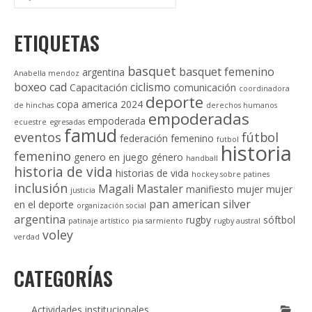
por:
ETIQUETAS
basquet
basquet femenino
argentina
Anabella mendoz
boxeo
cad
ciclismo
Capacitación
comunicación
coordinadora
deporte
copa america 2024
de hinchas
derechos humanos
empoderadas
empoderada
ecuestre
egresadas
famud
eventos
fútbol
federación
femenino
futbol
historia
femenino
genero en juego
género
handball
historia de vida
historias de vida
hockey sobre patines
inclusión
Magali Mastaler
manifiesto
mujer
mujer
justicia
pan american silver
en el deporte
organización social
argentina
rugby
sóftbol
patinaje artístico
pia sarmiento
rugby austral
voley
verdad
CATEGORÍAS
Actividades institucionales