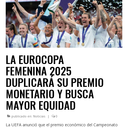
INSTITUCIONAL
LEGISLACIÓN
CONSEJO FEDERAL
CAPACITACIONES
NOTICIAS
LA EUROCOPA
FEMENINA 2025
DUPLICARÁ SU PREMIO
MONETARIO Y BUSCA
MAYOR EQUIDAD
publicado en:
Noticias
|
0
La UEFA anunció que el premio económico del Campeonato