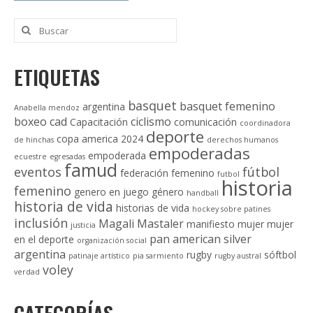
Buscar
por:
ETIQUETAS
basquet
basquet femenino
argentina
Anabella mendoz
boxeo
cad
ciclismo
Capacitación
comunicación
coordinadora
deporte
copa america 2024
de hinchas
derechos humanos
empoderadas
empoderada
ecuestre
egresadas
famud
eventos
fútbol
federación
femenino
futbol
historia
femenino
genero en juego
género
handball
historia de vida
historias de vida
hockey sobre patines
inclusión
Magali Mastaler
manifiesto
mujer
mujer
justicia
pan american silver
en el deporte
organización social
argentina
rugby
sóftbol
patinaje artístico
pia sarmiento
rugby austral
voley
verdad