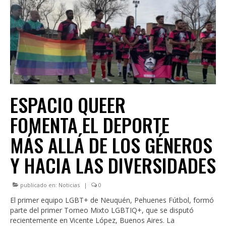
INSTITUCIONAL
LEGISLACIÓN
CONSEJO FEDERAL
CAPACITACIONES
NOTICIAS
ESPACIO QUEER
FOMENTA EL DEPORTE
MÁS ALLÁ DE LOS GÉNEROS
Y HACIA LAS DIVERSIDADES
publicado en:
Noticias
|
0
El primer equipo LGBT+ de Neuquén, Pehuenes Fútbol, formó
parte del primer Torneo Mixto LGBTIQ+, que se disputó
recientemente en Vicente López, Buenos Aires. La