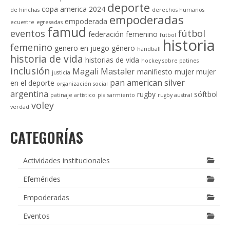
deporte
copa america 2024
de hinchas
derechos humanos
empoderadas
empoderada
ecuestre
egresadas
famud
eventos
fútbol
federación
femenino
futbol
historia
femenino
genero en juego
género
handball
historia de vida
historias de vida
hockey sobre patines
inclusión
Magali Mastaler
manifiesto
mujer
mujer
justicia
pan american silver
en el deporte
organización social
argentina
rugby
sóftbol
patinaje artístico
pia sarmiento
rugby austral
voley
verdad
CATEGORÍAS
Actividades institucionales
Efemérides
Empoderadas
Eventos