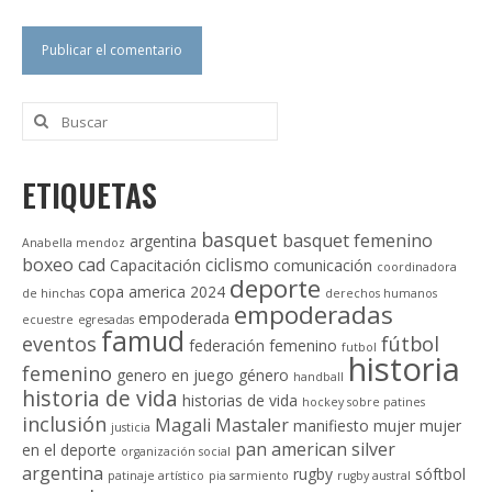
Buscar
por:
ETIQUETAS
basquet
basquet femenino
argentina
Anabella mendoz
boxeo
cad
ciclismo
Capacitación
comunicación
coordinadora
deporte
copa america 2024
de hinchas
derechos humanos
empoderadas
empoderada
ecuestre
egresadas
famud
eventos
fútbol
federación
femenino
futbol
historia
femenino
genero en juego
género
handball
historia de vida
historias de vida
hockey sobre patines
inclusión
Magali Mastaler
manifiesto
mujer
mujer
justicia
pan american silver
en el deporte
organización social
argentina
rugby
sóftbol
patinaje artístico
pia sarmiento
rugby austral