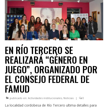
INSTITUCIONAL
LEGISLACIÓN
CONSEJO FEDERAL
CAPACITACIONES
NOTICIAS
EN RÍO TERCERO SE
REALIZARÁ “GÉNERO EN
JUEGO”, ORGANIZADO POR
EL CONSEJO FEDERAL DE
FAMUD
publicado en:
Actividades institucionales
,
Noticias
|
0
La localidad cordobesa de Río Tercero ultima detalles para