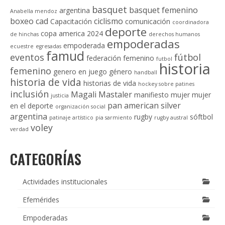
basquet
basquet femenino
argentina
Anabella mendoz
boxeo
cad
ciclismo
Capacitación
comunicación
coordinadora
deporte
copa america 2024
de hinchas
derechos humanos
empoderadas
empoderada
ecuestre
egresadas
famud
eventos
fútbol
federación
femenino
futbol
historia
femenino
genero en juego
género
handball
historia de vida
historias de vida
hockey sobre patines
inclusión
Magali Mastaler
manifiesto
mujer
mujer
justicia
pan american silver
en el deporte
organización social
argentina
rugby
sóftbol
patinaje artístico
pia sarmiento
rugby austral
voley
verdad
CATEGORÍAS
Actividades institucionales
Efemérides
Empoderadas