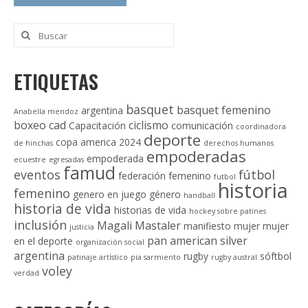
Buscar
por:
ETIQUETAS
basquet
basquet femenino
argentina
Anabella mendoz
boxeo
cad
ciclismo
Capacitación
comunicación
coordinadora
deporte
copa america 2024
de hinchas
derechos humanos
empoderadas
empoderada
ecuestre
egresadas
famud
eventos
fútbol
federación
femenino
futbol
historia
femenino
genero en juego
género
handball
historia de vida
historias de vida
hockey sobre patines
inclusión
Magali Mastaler
manifiesto
mujer
mujer
justicia
pan american silver
en el deporte
organización social
argentina
rugby
sóftbol
patinaje artístico
pia sarmiento
rugby austral
voley
verdad