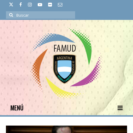
Buscar
por:
MENÚ
INICIO