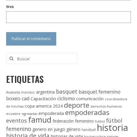
Web
Buscar
por:
ETIQUETAS
basquet
basquet femenino
argentina
Anabella mendoz
boxeo
cad
ciclismo
Capacitación
comunicación
coordinadora
deporte
copa america 2024
de hinchas
derechos humanos
empoderadas
empoderada
ecuestre
egresadas
famud
eventos
fútbol
federación
femenino
futbol
historia
femenino
genero en juego
género
handball
historia de vida
historias de vida
hockey sobre patines