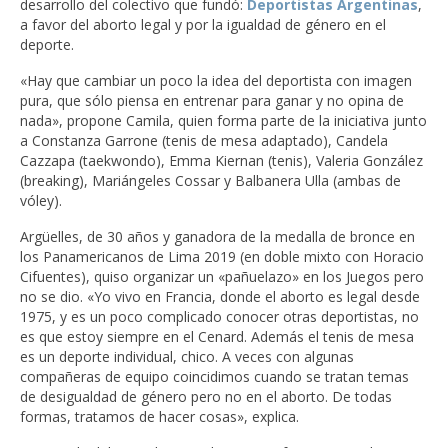
desarrollo del colectivo que fundó:
Deportistas Argentinas
,
a favor del aborto legal y por la igualdad de género en el
deporte.
«Hay que cambiar un poco la idea del deportista con imagen
pura, que sólo piensa en entrenar para ganar y no opina de
nada», propone Camila, quien forma parte de la iniciativa junto
a Constanza Garrone (tenis de mesa adaptado), Candela
Cazzapa (taekwondo), Emma Kiernan (tenis), Valeria González
(breaking), Mariángeles Cossar y Balbanera Ulla (ambas de
vóley).
Argüelles, de 30 años y ganadora de la medalla de bronce en
los Panamericanos de Lima 2019 (en doble mixto con Horacio
Cifuentes), quiso organizar un «pañuelazo» en los Juegos pero
no se dio. «Yo vivo en Francia, donde el aborto es legal desde
1975, y es un poco complicado conocer otras deportistas, no
es que estoy siempre en el Cenard. Además el tenis de mesa
es un deporte individual, chico. A veces con algunas
compañeras de equipo coincidimos cuando se tratan temas
de desigualdad de género pero no en el aborto. De todas
formas, tratamos de hacer cosas», explica.